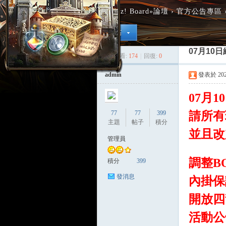
Discuz! Board
»
論壇
›
官方公告專區
07月10
查看:
174
|
回復:
0
admin
發表於 2026-
07月1
77
77
399
請所有
主題
帖子
積分
並且改
管理員
調整B
積分
399
發消息
內掛保
開放四
活動公