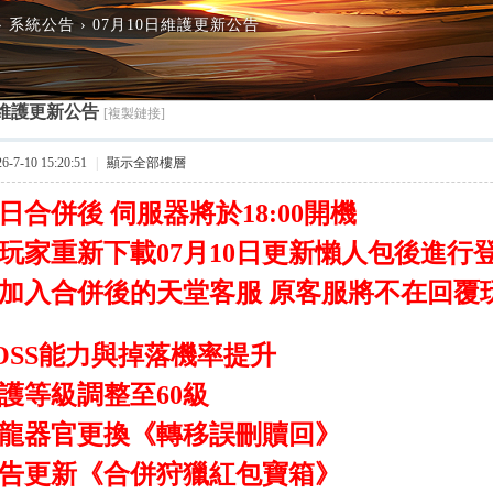
›
系統公告
›
07月10日維護更新公告
日維護更新公告
[複製鏈接]
7-10 15:20:51
|
顯示全部樓層
0日合併後 伺服器將於18:00開機
玩家重新下載07月10日更新懶人包後進行
加入合併後的天堂客服 原客服將不在回覆
OSS能力與掉落機率提升
護等級調整至60級
龍器官更換《轉移誤刪贖回》
告更新《合併狩獵紅包寶箱》